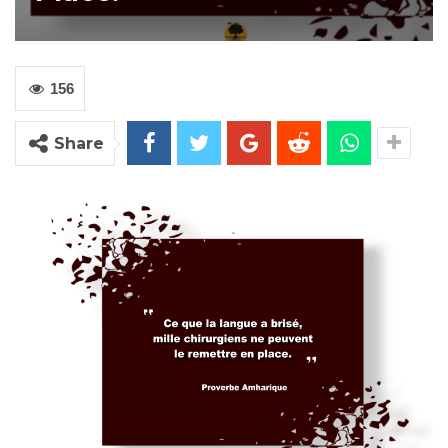
156
Share