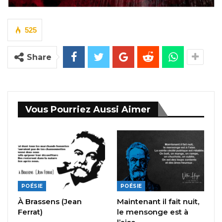
525
Share
Vous Pourriez Aussi Aimer
POÉSIE
POÉSIE
À Brassens (Jean
Maintenant il fait nuit,
Ferrat)
le mensonge est à