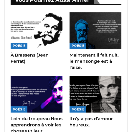
Vous Pourriez Aussi Aimer
POÉSIE
POÉSIE
À Brassens (Jean
Maintenant il fait nuit,
Ferrat)
le mensonge est à
l’aise.
POÉSIE
POÉSIE
Loin du troupeau Nous
Il n’y a pas d’amour
apprendrons à voir les
heureux.
choses Et leur