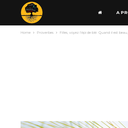
A P
Home
Proverbes
Filles, voyez l’épi de blé. Quand il est beau, 