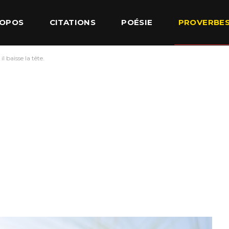
ROPOS
CITATIONS
POÉSIE
PROVERBE
il baisse la tête.