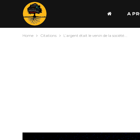
A P
Home
Citations
L’argent était le venin de la société….