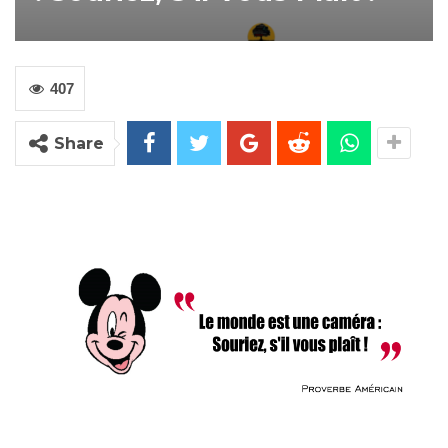
407
Share