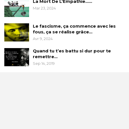
La Mort De L’Empathie……
Mar 23, 2024
Le fascisme, ça commence avec les
fous, ça se réalise grâce…
Avr 9, 2024
Quand tu t’es battu si dur pour te
remettre…
Sep 14, 2019