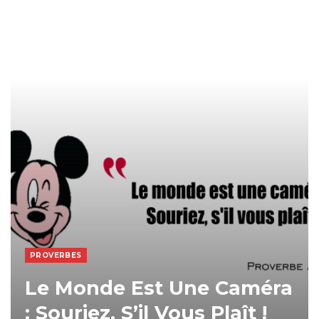
PROVERBES
Le Monde Est Une Caméra
: Souriez, S’il Vous Plaît !