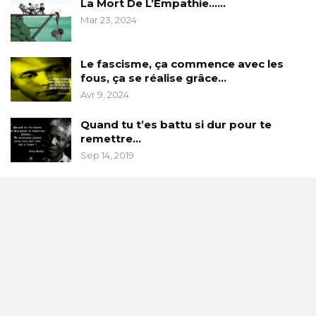
La Mort De L’Empathie……
Mar 23, 2024
Le fascisme, ça commence avec les
fous, ça se réalise grâce…
Avr 9, 2024
Quand tu t’es battu si dur pour te
remettre…
Sep 14, 2019