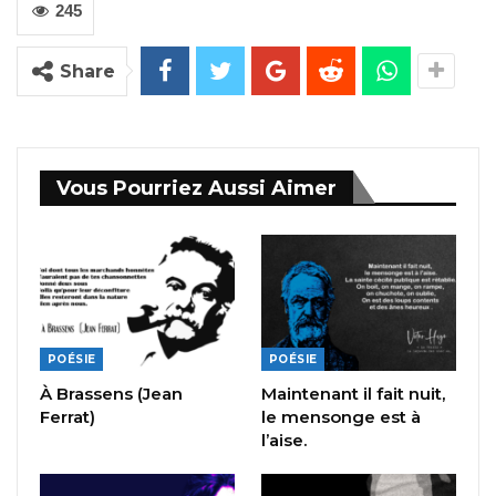
245
Share
Vous Pourriez Aussi Aimer
POÉSIE
POÉSIE
À Brassens (Jean
Maintenant il fait nuit,
Ferrat)
le mensonge est à
l’aise.