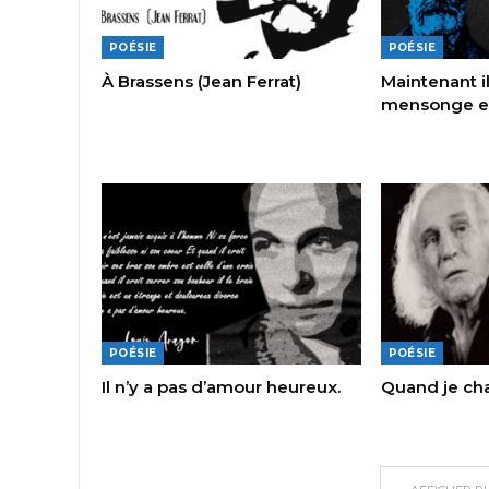
POÉSIE
POÉSIE
À Brassens (Jean Ferrat)
Maintenant il 
mensonge est
POÉSIE
POÉSIE
Il n’y a pas d’amour heureux.
Quand je chan