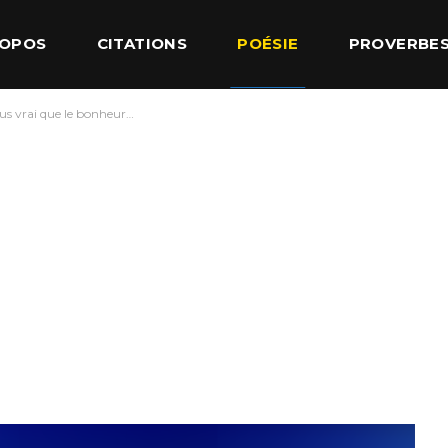
ROPOS
CITATIONS
POÉSIE
PROVERBE
lus vrai que le bonheur…