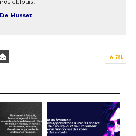
ards éblouis.
 De Musset
761