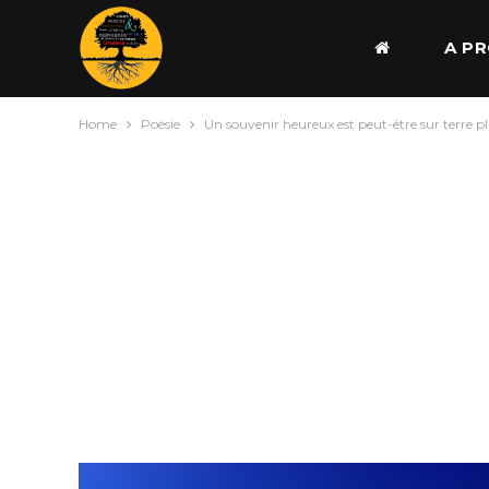
A P
Home
Poésie
Un souvenir heureux est peut-être sur terre p