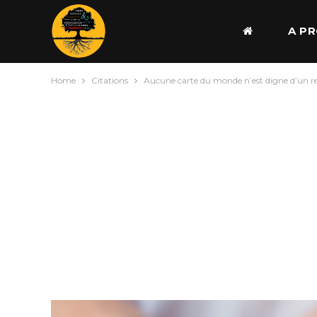
A P
Home
Citations
Aucune carte du monde n’est digne d’un re