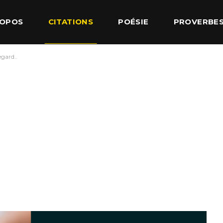
ROPOS
CITATIONS
POÉSIE
PROVERBE
gard..