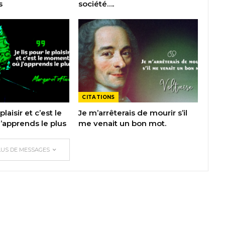
s
société….
CITATIONS
plaisir et c’est le
Je m’arrêterais de mourir s’il
apprends le plus
me venait un bon mot.
LUS DE MESSAGES