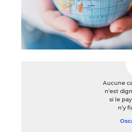
Aucune c
n’est dig
si le pa
n’y f
Osc