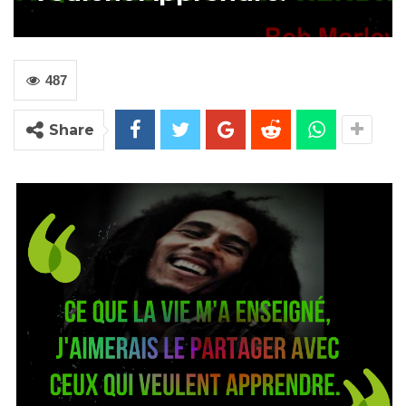
487
Share