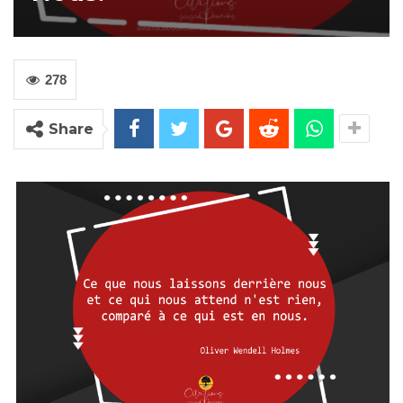
278
Share