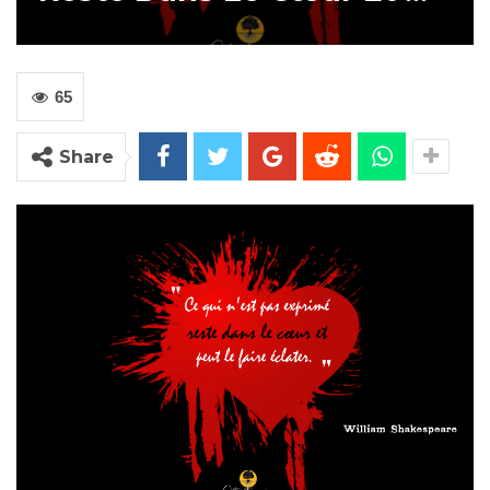
65
Share