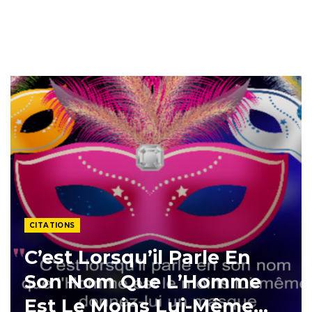
CITATIONS
C’est Lorsqu’il Parle En
Son Nom Que L’Homme
Est Le Moins Lui-Même…