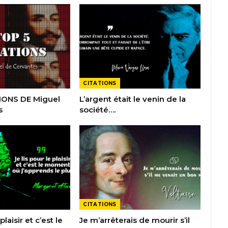
CITATIONS
IONS DE Miguel
L’argent était le venin de la
s
société….
CITATIONS
plaisir et c’est le
Je m’arrêterais de mourir s’il