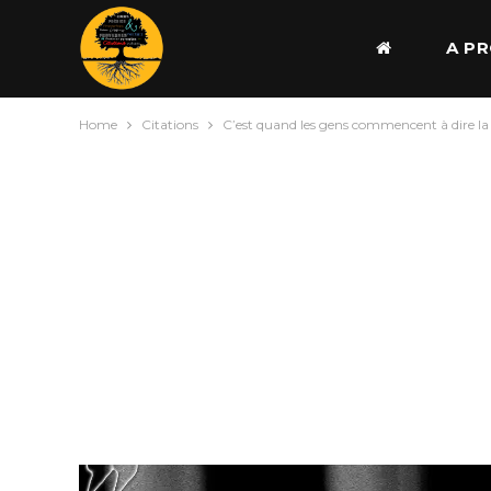
A P
Home
Citations
C’est quand les gens commencent à dire la v