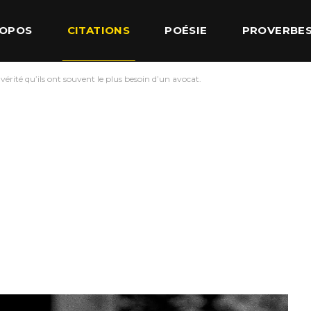
ROPOS
CITATIONS
POÉSIE
PROVERBE
érité qu’ils ont souvent le plus besoin d’un avocat.