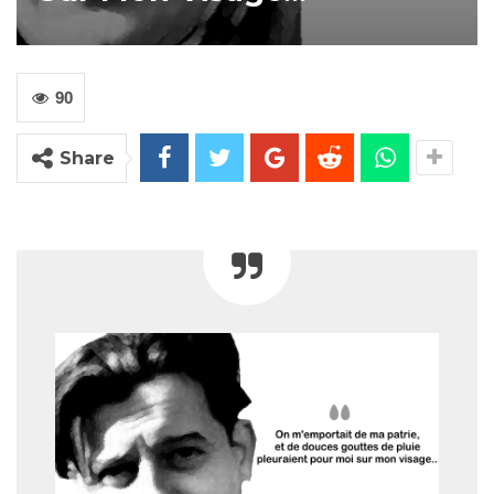
90
Share