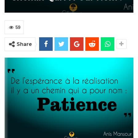
59
Share