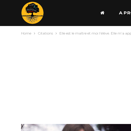
A P
Home
Citations
Elle est le maître et moi l’élève. Elle m’a app