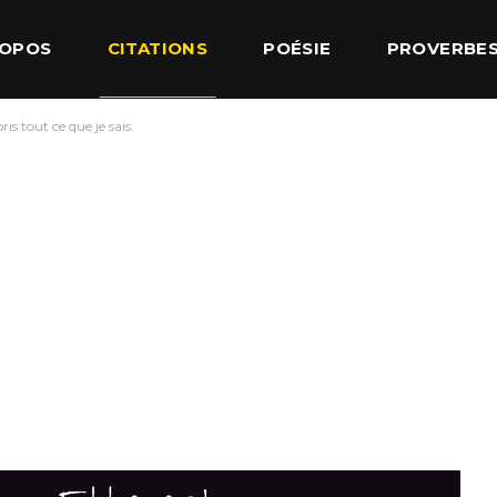
ROPOS
CITATIONS
POÉSIE
PROVERBE
ris tout ce que je sais.