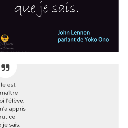
lle est
 maître
i l’élève.
m’a appris
out ce
 je sais.