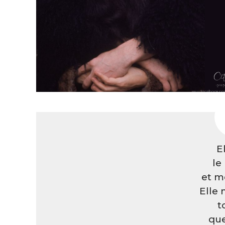
E
le
et mo
Elle 
t
que