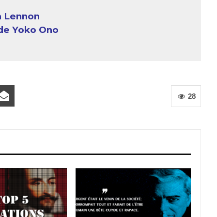
n Lennon
 de Yoko Ono
28