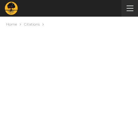
Home
Citations