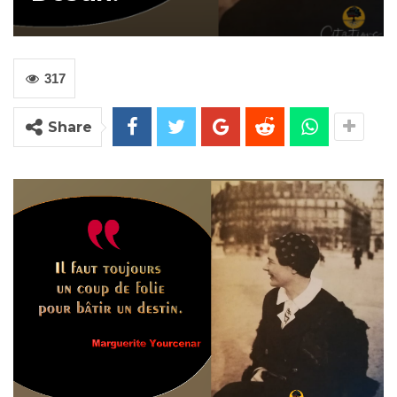
317
Share