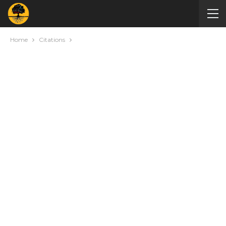
Home
Citations