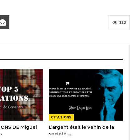
112
CITATIONS
IONS DE Miguel
L’argent était le venin de la
s
société….