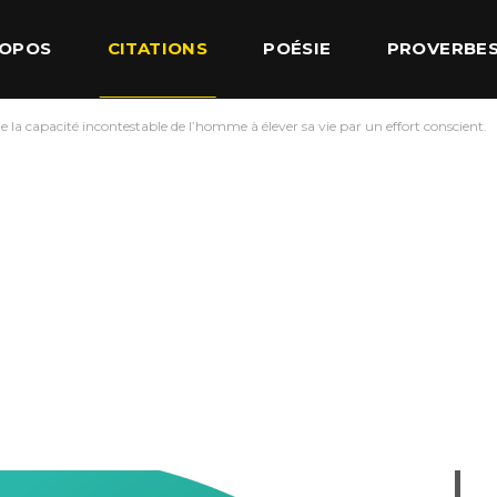
ROPOS
CITATIONS
POÉSIE
PROVERBE
 la capacité incontestable de l’homme à élever sa vie par un effort conscient.