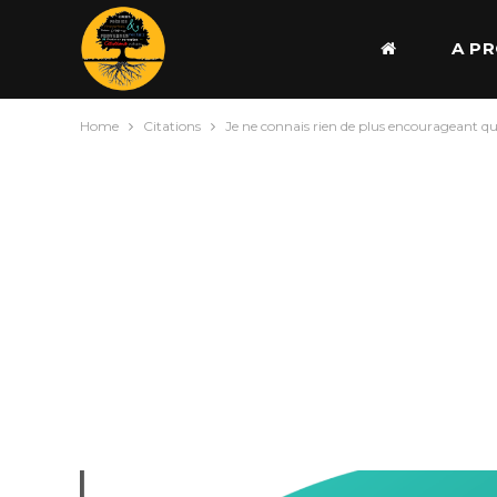
A P
Home
Citations
Je ne connais rien de plus encourageant que