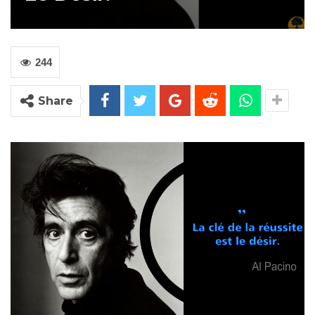
244
Share