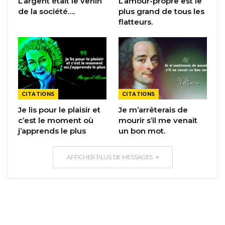
L’argent était le venin
L’amour-propre est le
de la société….
plus grand de tous les
flatteurs.
CITATIONS
CITATIONS
Je lis pour le plaisir et
Je m’arrêterais de
c’est le moment où
mourir s’il me venait
j’apprends le plus
un bon mot.
AFFICHER PLUS DE MESSAGES