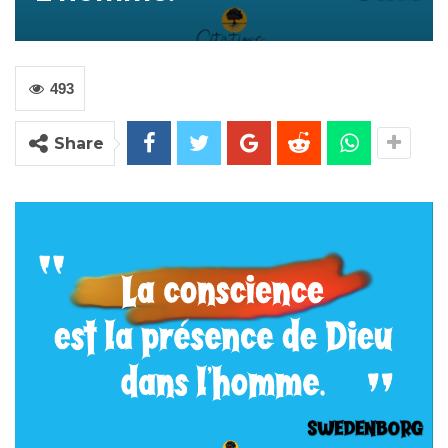
493
Share