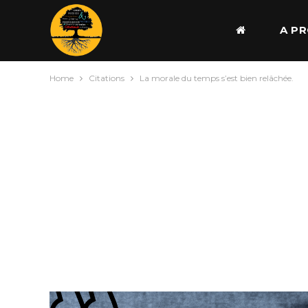
A P
Home
Citations
La morale du temps s’est bien relâchée.