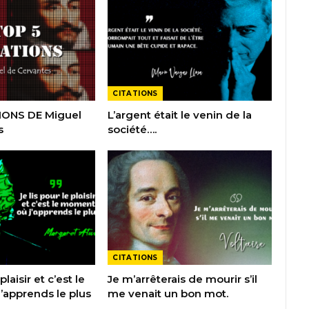
CITATIONS
IONS DE Miguel
L’argent était le venin de la
s
société….
CITATIONS
plaisir et c’est le
Je m’arrêterais de mourir s’il
apprends le plus
me venait un bon mot.