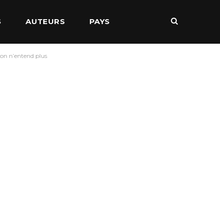
S
AUTEURS
PAYS
 on n’entend plus