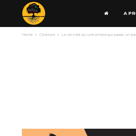
A P
Home
Citations
La vie n’est qu’une ombre qui passe, un pau