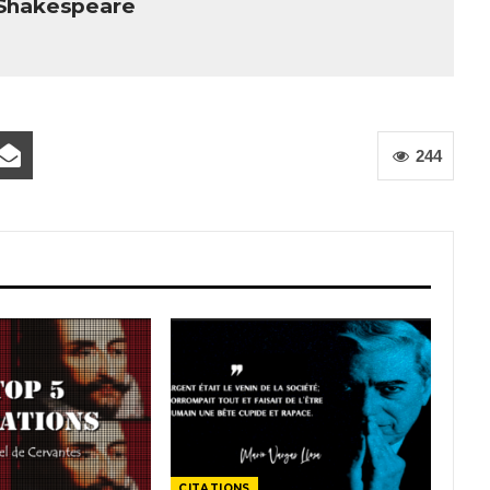
 Shakespeare
244
CITATIONS