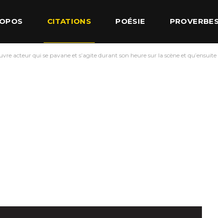
ROPOS
CITATIONS
POÉSIE
PROVERBE
vre acteur qui se pavane et s’agite durant son heure sur la scène et qu’ensuite