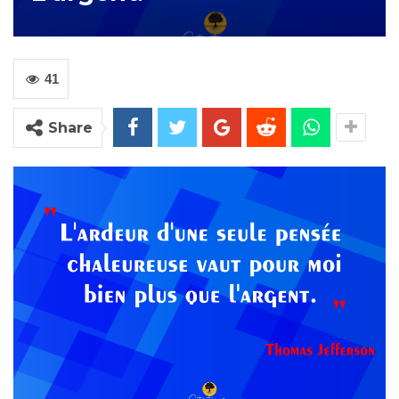
41
Share