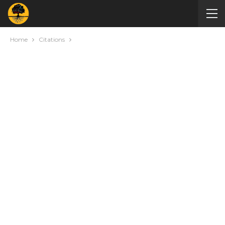
Home
Citations