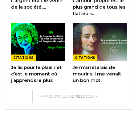
L’argent était le venin
L’amour-propre est le
de la société….
plus grand de tous les
flatteurs.
CITATIONS
CITATIONS
Je lis pour le plaisir et
Je m’arrêterais de
c’est le moment où
mourir s’il me venait
j’apprends le plus
un bon mot.
AFFICHER PLUS DE MESSAGES