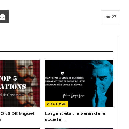
27
CITATIONS
IONS DE Miguel
L’argent était le venin de la
s
société….