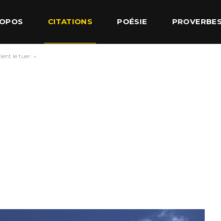
ROPOS
CITATIONS
POÉSIE
PROVERBE
ent le tuer. «