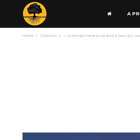
A P
Home
Citations
» Le temps mène la vie dure à ceux qui veul