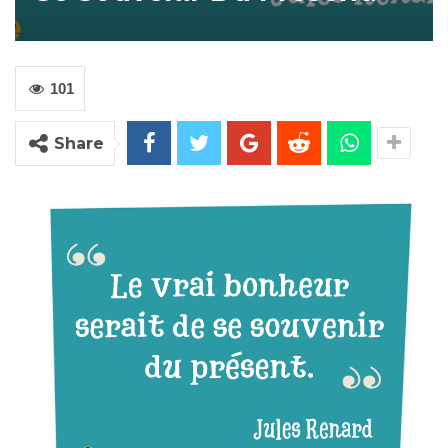
101
Share