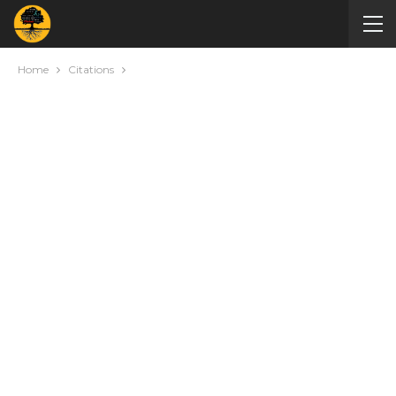
Home
Citations