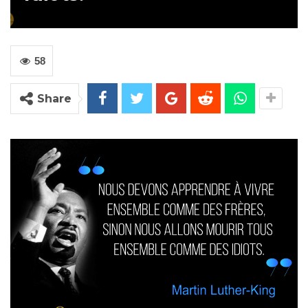
58
Share