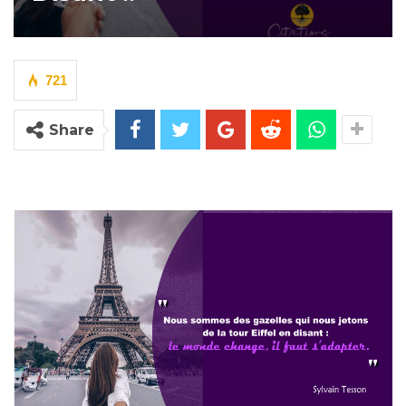
721
Share