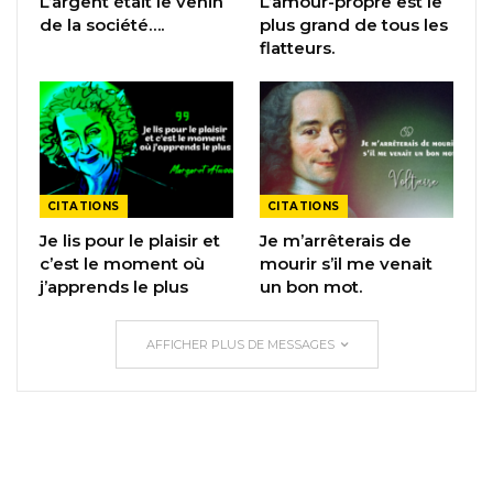
L’argent était le venin
L’amour-propre est le
de la société….
plus grand de tous les
flatteurs.
CITATIONS
CITATIONS
Je lis pour le plaisir et
Je m’arrêterais de
c’est le moment où
mourir s’il me venait
j’apprends le plus
un bon mot.
AFFICHER PLUS DE MESSAGES