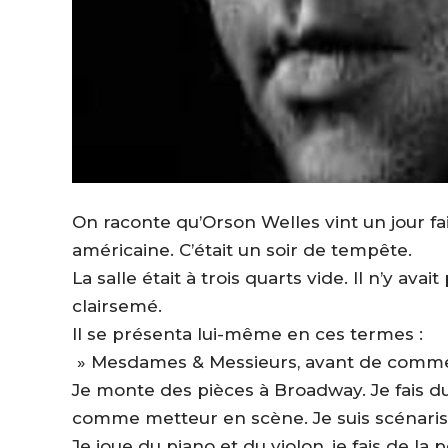
On raconte qu’Orson Welles vint un jour fa
américaine. C’était un soir de tempête.
La salle était à trois quarts vide. Il n’y ava
clairsemé.
Il se présenta lui-même en ces termes :
» Mesdames & Messieurs, avant de commenc
Je monte des pièces à Broadway. Je fais 
comme metteur en scène. Je suis scénariste.
Je joue du piano et du violon, je fais de la 