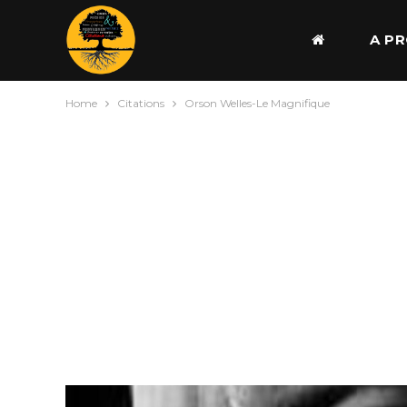
A P
Home
Citations
Orson Welles-Le Magnifique