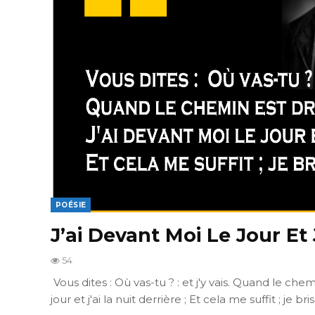
POÉSIE
J’ai Devant Moi Le Jour Et J
54
Vous dites : Où vas-tu ? : et j'y vais. Quand le chem
jour et j'ai la nuit derrière ; Et cela me suffit ; je b