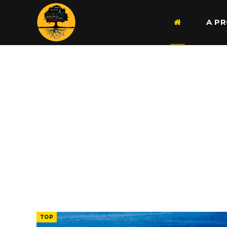
A P
TOP