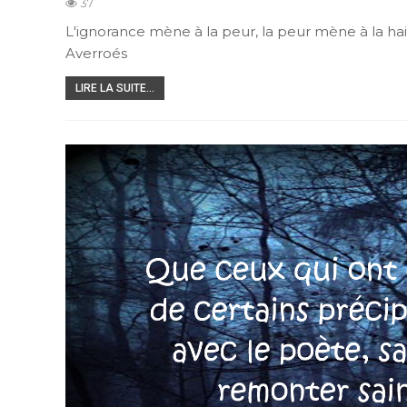
37
L'ignorance mène à la peur, la peur mène à la haine
Averroés
LIRE LA SUITE...