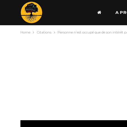
A P
Home
Citations
Personne n’est occupé que de son intérêt pa