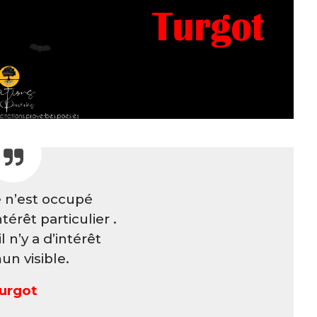
 n’est occupé
térêt particulier .
l n’y a d’intérêt
n visible.
urgot