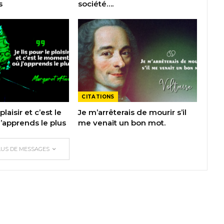
s
société….
CITATIONS
plaisir et c’est le
Je m’arrêterais de mourir s’il
apprends le plus
me venait un bon mot.
LUS DE MESSAGES