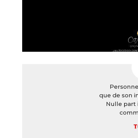
Personne
que de son in
Nulle part i
commu
T