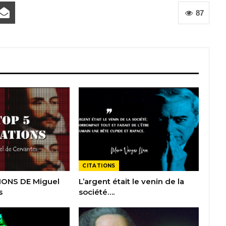
87
CITATIONS
IONS DE Miguel
L’argent était le venin de la
s
société….