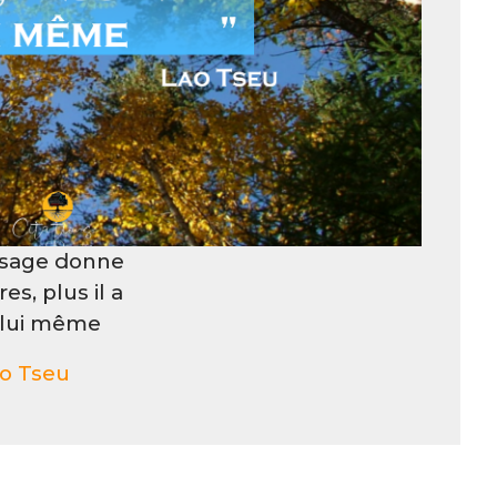
 sage donne
es, plus il a
 lui même
o Tseu