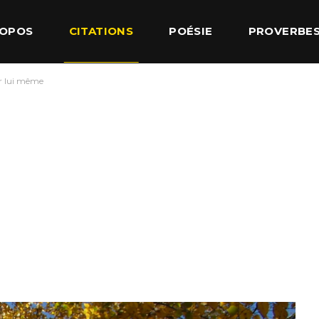
ROPOS
CITATIONS
POÉSIE
PROVERBE
ur lui même