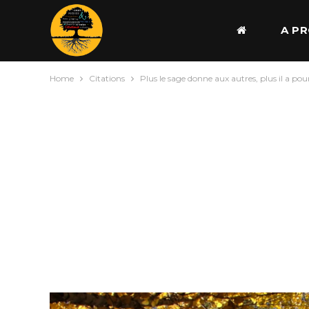
A P
Home
Citations
Plus le sage donne aux autres, plus il a po