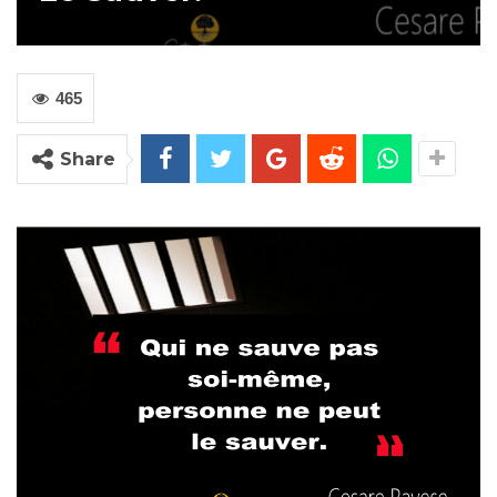
465
Share