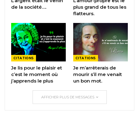
L’argent était le venin
L’amour-propre est le
de la société….
plus grand de tous les
flatteurs.
CITATIONS
CITATIONS
Je lis pour le plaisir et
Je m’arrêterais de
c’est le moment où
mourir s’il me venait
j’apprends le plus
un bon mot.
AFFICHER PLUS DE MESSAGES