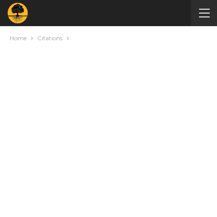
Home
Citations