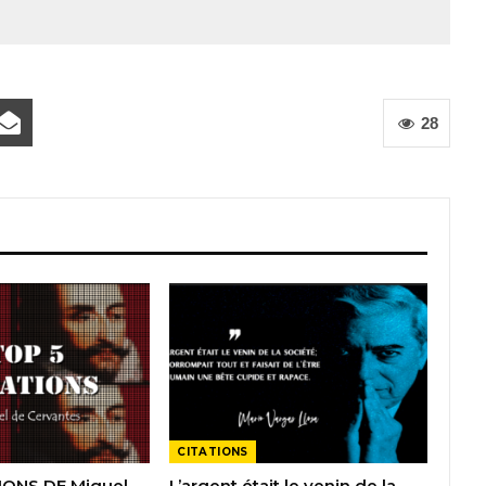
28
CITATIONS
IONS DE Miguel
L’argent était le venin de la