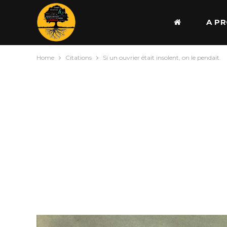
A P
Home
Citations
Si un ouvrier était insolent, on le pendait.