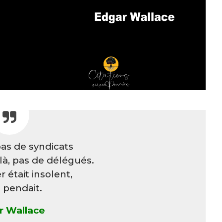
 pas de syndicats
à, pas de délégués.
r était insolent,
e pendait.
r Wallace