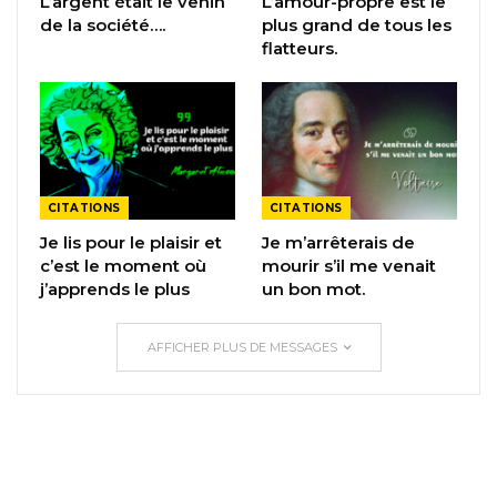
L’argent était le venin
L’amour-propre est le
de la société….
plus grand de tous les
flatteurs.
CITATIONS
CITATIONS
Je lis pour le plaisir et
Je m’arrêterais de
c’est le moment où
mourir s’il me venait
j’apprends le plus
un bon mot.
AFFICHER PLUS DE MESSAGES