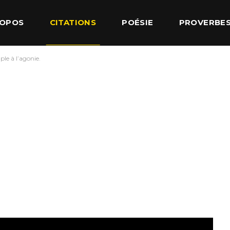
ROPOS
CITATIONS
POÉSIE
PROVERBE
ple à l’agonie.