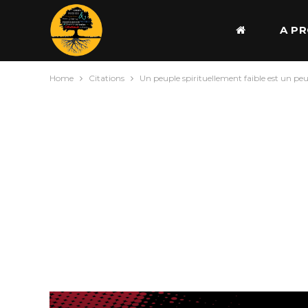
A P
Home
Citations
Un peuple spirituellement faible est un peu