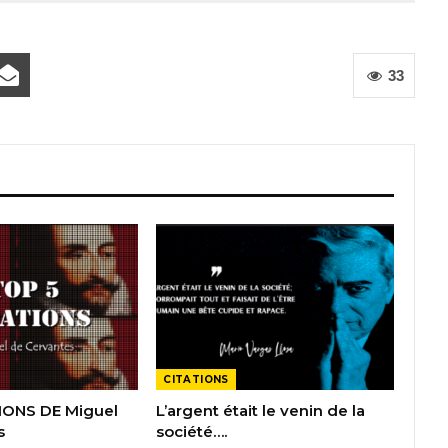
33
CITATIONS
IONS DE Miguel
L’argent était le venin de la
s
société….